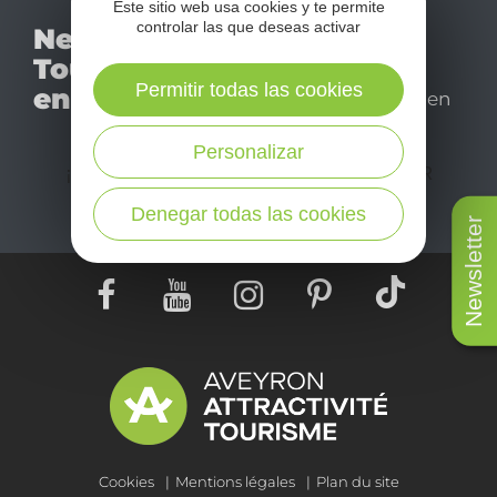
Este sitio web usa cookies y te permite
No se pierda nuestro
controlar las que deseas activar
Newsletter
mensual newsletter y
Tourismo
déjese inspirar para
Permitir todas las cookies
en Aveyron
disfrutar de su estancia en
el Aveyron.
Personalizar
¡SUSCRÍBASE A NUESTRO NEWSLETTER
AQUÍ!
Denegar todas las cookies
Newsletter
Cookies
Mentions légales
Plan du site