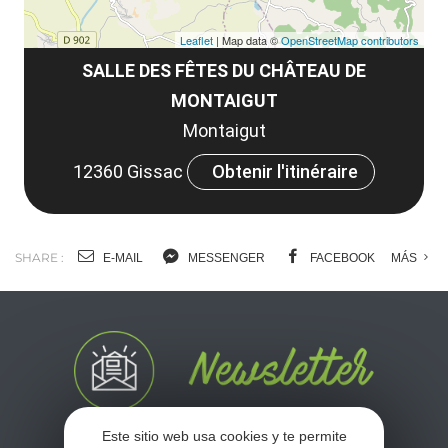
Leaflet
| Map data ©
OpenStreetMap contributors
SALLE DES FÊTES DU CHÂTEAU DE
MONTAIGUT
Montaigut
12360 Gissac
Obtenir l'itinéraire
SHARE :
E-MAIL
MESSENGER
FACEBOOK
MÁS
Este sitio web usa cookies y te permite
No se pierda nuestro