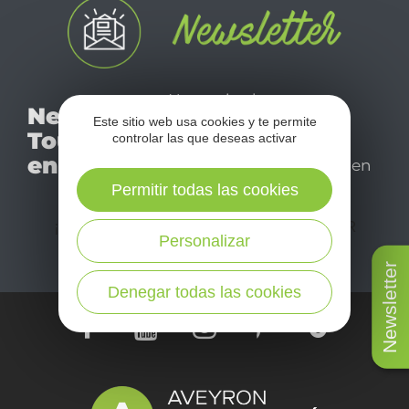
No se pierda nuestro
Newsletter
mensual newsletter y
Este sitio web usa cookies y te permite
Tourismo
controlar las que deseas activar
déjese inspirar para
en Aveyron
disfrutar de su estancia en
el Aveyron.
Permitir todas las cookies
¡SUSCRÍBASE A NUESTRO NEWSLETTER
Personalizar
AQUÍ!
Newsletter
Denegar todas las cookies