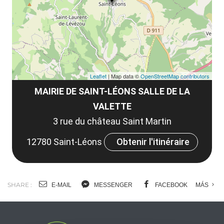
co
Leaflet
| Map data ©
OpenStreetMap contributors
MAIRIE DE SAINT-LÉONS SALLE DE LA
VALETTE
3 rue du château Saint Martin
12780 Saint-Léons
Obtenir l'itinéraire
SHARE :
E-MAIL
MESSENGER
FACEBOOK
MÁS