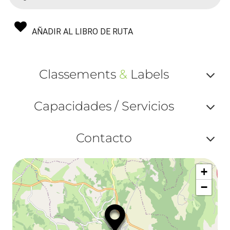
AÑADIR AL LIBRO DE RUTA
Classements
&
Labels
Af
Capacidades / Servicios
ou
Af
ma
Contacto
ou
le
Af
ma
la
+
ou
le
−
ma
la
le