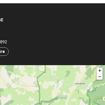
GE
.1892
ire
+
−