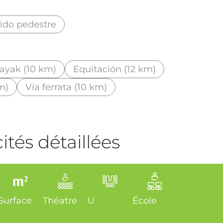
ido pedestre
ayak (10 km)
Equitación (12 km)
m)
Via ferrata (10 km)
tés détaillées
Surface
Théatre
U
École