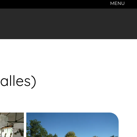
MENU
alles)