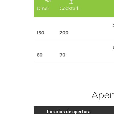
Dîner
Cocktail
150
200
60
70
Aper
horarios de apertura