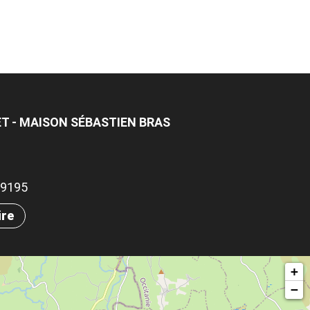
T - MAISON SÉBASTIEN BRAS
.89195
ire
+
−