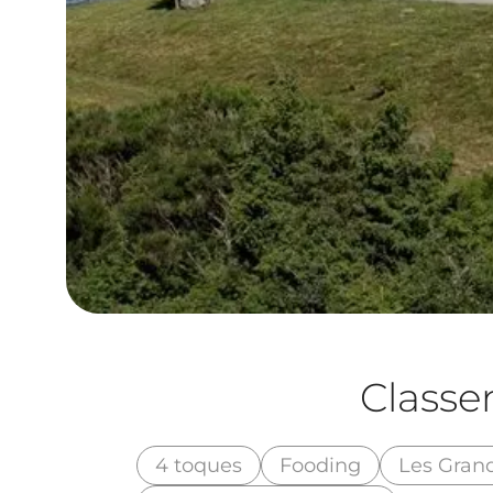
Class
4 toques
Fooding
Les Gran