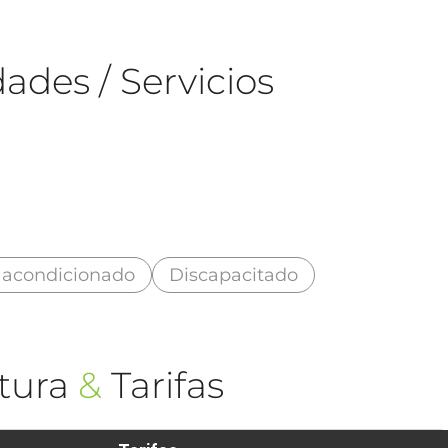
ades / Servicios
 acondicionado
Discapacitado
tura
&
Tarifas