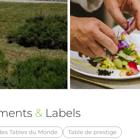
ements
&
Labels
des Tables du Monde
Table de prestige