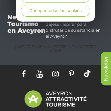
Denegar todas las cookies
No se pierda nuestro
Newsletter
mensual newsletter y
Tourismo
déjese inspirar para
en Aveyron
disfrutar de su estancia en
el Aveyron.
¡SUSCRÍBASE A NUESTRO NEWSLETTER
AQUÍ!
Newsletter