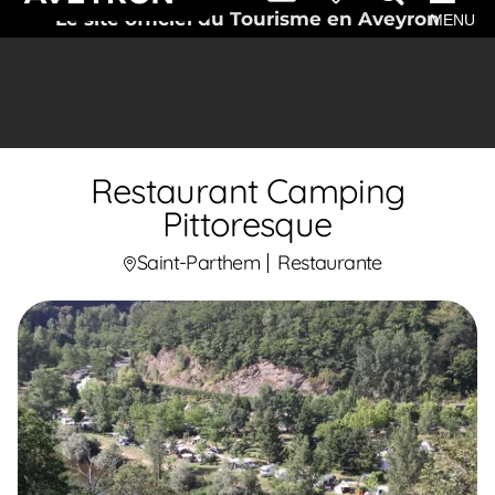
Le site officiel du Tourisme en Aveyron
MENU
Restaurant Camping
Pittoresque
Saint-Parthem
Restaurante