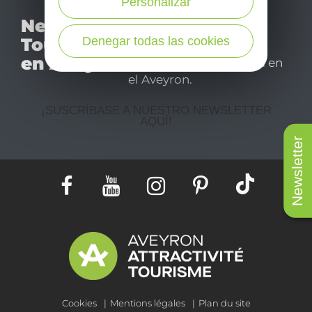
Personalizar
No se pierda nuestro
Newsletter
mensual newsletter y
Tourismo
Denegar todas las cookies
déjese inspirar para
en Aveyron
disfrutar de su estancia en
el Aveyron.
¡SUSCRÍBASE A NUESTRO NEWSLETTER
AQUÍ!
Newsletter
Cookies
Mentions légales
Plan du site