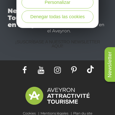
Personalizar
No se pierda nuestro
Newsletter
mensual newsletter y
Tourismo
Denegar todas las cookies
déjese inspirar para
en Aveyron
disfrutar de su estancia en
el Aveyron.
¡SUSCRÍBASE A NUESTRO NEWSLETTER
AQUÍ!
Newsletter
Cookies
Mentions légales
Plan du site