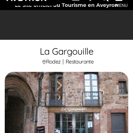
Le site officiel du Tourisme en Aveyron
MENU
La Gargouille
Rodez
Restaurante