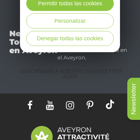
Permitir todas las cookies
Personalizar
No se pierda nuestro
Newsletter
mensual newsletter y
Denegar todas las cookies
Tourismo
déjese inspirar para
en Aveyron
disfrutar de su estancia en
el Aveyron.
¡SUSCRÍBASE A NUESTRO NEWSLETTER
AQUÍ!
Newsletter