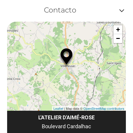
Af
Contacto
ou
Af
ma
+
ou
le
−
ma
la
le
co
Leaflet
| Map data ©
OpenStreetMap contributors
L'ATELIER D'AIMÉ-ROSE
Boulevard Cardalhac