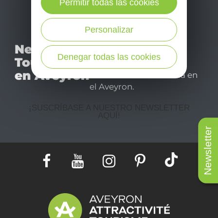
Permitir todas las cookies
Personalizar
No se pierda nuestro
Newsletter
mensual newsletter y
Denegar todas las cookies
Tourismo
déjese inspirar para
en Aveyron
disfrutar de su estancia en
el Aveyron.
¡SUSCRÍBASE A NUESTRO NEWSLETTER
AQUÍ!
Newsletter