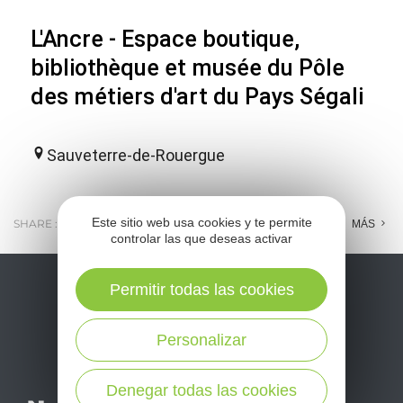
L'Ancre - Espace boutique,
bibliothèque et musée du Pôle
des métiers d'art du Pays Ségali
Sauveterre-de-Rouergue
Este sitio web usa cookies y te permite
SHARE :
E-MAIL
MESSENGER
FACEBOOK
MÁS
controlar las que deseas activar
Permitir todas las cookies
Personalizar
Denegar todas las cookies
No se pierda nuestro