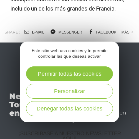
incluido un de los más grandes de Francia.
SHARE :
E-MAIL
MESSENGER
FACEBOOK
MÁS
Este sitio web usa cookies y te permite
controlar las que deseas activar
Permitir todas las cookies
No se pierda nuestro
Personalizar
Newsletter
mensual newsletter y
Tourismo
déjese inspirar para
Denegar todas las cookies
en Aveyron
disfrutar de su estancia en
el Aveyron.
¡SUSCRÍBASE A NUESTRO NEWSLETTER
AQUÍ!