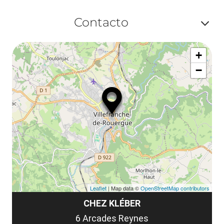
Contacto
Af
+
ou
−
ma
le
co
Leaflet
| Map data ©
OpenStreetMap contributors
CHEZ KLÉBER
6 Arcades Reynes