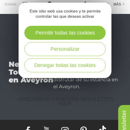
SHARE :
E-MAIL
MESSENGER
FACEBOOK
MÁS
Este sitio web usa cookies y te permite
controlar las que deseas activar
Permitir todas las cookies
Personalizar
No se pierda nuestro
Newsletter
Denegar todas las cookies
mensual newsletter y
Tourismo
déjese inspirar para
en Aveyron
disfrutar de su estancia en
el Aveyron.
¡SUSCRÍBASE A NUESTRO NEWSLETTER
AQUÍ!
Newsletter