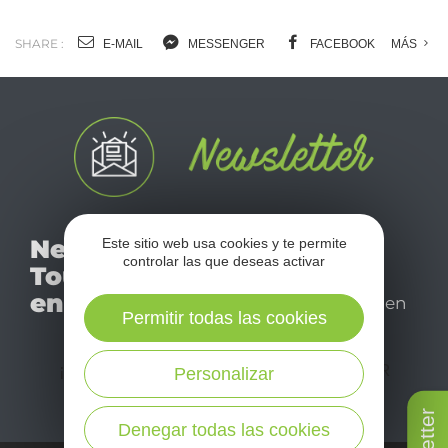
SHARE :
E-MAIL
MESSENGER
FACEBOOK
MÁS
No se pierda nuestro
Newsletter
Este sitio web usa cookies y te permite
mensual newsletter y
controlar las que deseas activar
Tourismo
déjese inspirar para
en Aveyron
disfrutar de su estancia en
Permitir todas las cookies
el Aveyron.
¡SUSCRÍBASE A NUESTRO NEWSLETTER
Personalizar
AQUÍ!
Denegar todas las cookies