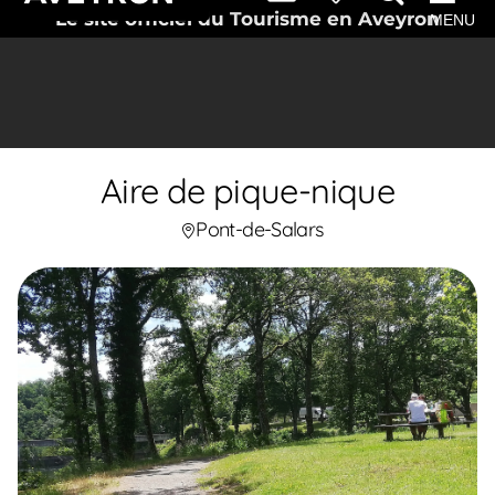
Le site officiel du Tourisme en Aveyron
MENU
Aire de pique-nique
Pont-de-Salars