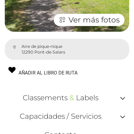
Ver más fotos
Aire de pique-nique
12290 Pont-de-Salars
AÑADIR AL LIBRO DE RUTA
Classements
&
Labels
Af
Capacidades / Servicios
ou
Af
ma