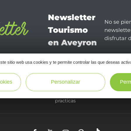
Newsletter
No se pie
Tourismo
newsletter
disfrutar 
en Aveyron
¡SUSCRÍBASE A NUESTRO NEWSLETTER AQUÍ!
ste sitio web usa cookies y te permite controlar las que deseas activ
okies
Personalizar
Perm
informaciones
practicas