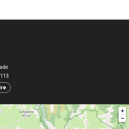
rade
.3113
ire
+
−