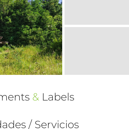
ements
&
Labels
ades / Servicios