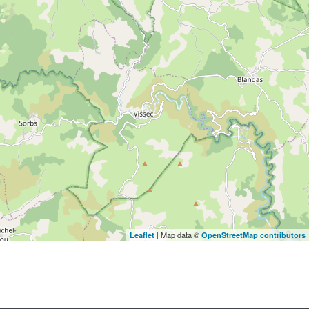
| Map data ©
Leaflet
OpenStreetMap contributors