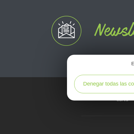
E
Denegar todas las co
carta