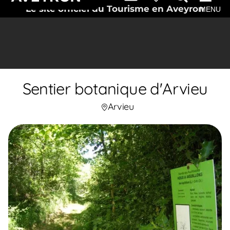
Le site officiel du Tourisme en Aveyron
MENU
Sentier botanique d'Arvieu
Arvieu