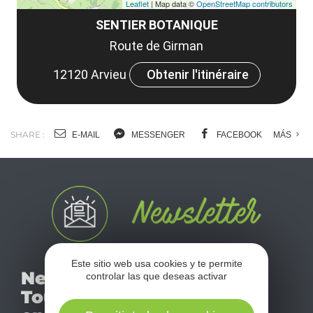
Leaflet
| Map data ©
OpenStreetMap contributors
SENTIER BOTANIQUE
Route de Girman
12120 Arvieu
Obtenir l'itinéraire
SHARE :
E-MAIL
MESSENGER
FACEBOOK
MÁS
Este sitio web usa cookies y te permite
No se pierda nuestro
Newsletter
controlar las que deseas activar
mensual newsletter y
Tourismo
déjese inspirar para