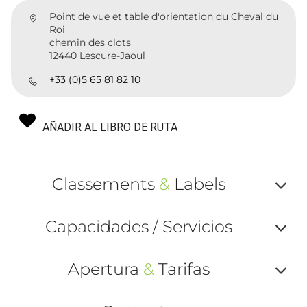
Point de vue et table d'orientation du Cheval du
Roi
chemin des clots
12440 Lescure-Jaoul
+33 (0)5 65 81 82 10
AÑADIR AL LIBRO DE RUTA
Classements
&
Labels
Af
Capacidades / Servicios
ou
Af
ma
Apertura
&
Tarifas
ou
le
Af