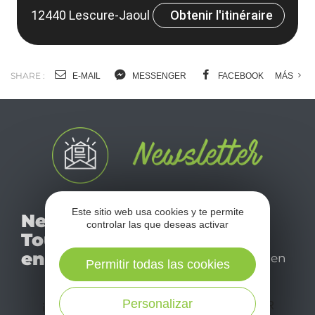
12440 Lescure-Jaoul
Obtenir l'itinéraire
SHARE :
E-MAIL
MESSENGER
FACEBOOK
MÁS
No se pierda nuestro
Este sitio web usa cookies y te permite
Newsletter
mensual newsletter y
controlar las que deseas activar
Tourismo
déjese inspirar para
en Aveyron
disfrutar de su estancia en
Permitir todas las cookies
el Aveyron.
Personalizar
¡SUSCRÍBASE A NUESTRO NEWSLETTER