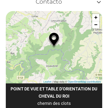
ma
Contacto
la
ou
le
Af
ma
la
+
ou
le
−
ma
ou
le
et
co
tar
Leaflet
| Map data ©
OpenStreetMap contributors
POINT DE VUE ET TABLE D'ORIENTATION DU
CHEVAL DU ROI
chemin des clots