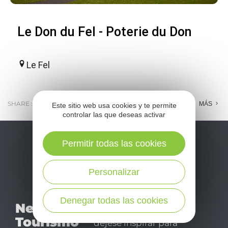
Le Don du Fel - Poterie du Don
Le Fel
SHARE :
E-MAIL
MESSENGER
FACEBOOK
MÁS
Este sitio web usa cookies y te permite
controlar las que deseas activar
Permitir todas las cookies
Personalizar
No se pierda nuestro
Denegar todas las cookies
Newsletter
mensual newsletter y
Tourismo
déjese inspirar para