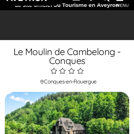
Le site officiel du Tourisme en Aveyron
MENU
Le Moulin de Cambelong -
Conques
4
étoiles
Conques-en-Rouergue