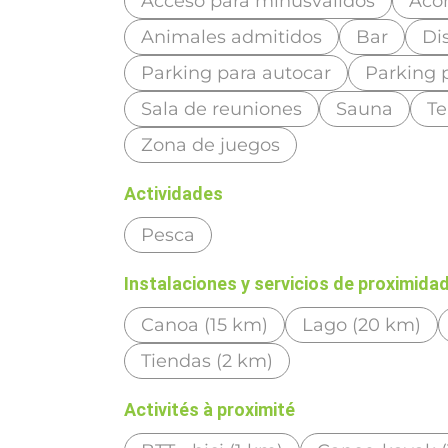
Acceso para minusválidos
Acon
Animales admitidos
Bar
Di
Parking para autocar
Parking 
Sala de reuniones
Sauna
Te
Zona de juegos
Actividades
Pesca
Instalaciones y servicios de proximida
Canoa (15 km)
Lago (20 km)
Tiendas (2 km)
Activités à proximité