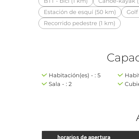
BTT - bici (1 km)
Canoe-kayak (
Estación de esquí (50 km)
Golf
Recorrido pedestre (1 km)
Capaci
Habitación(es) - : 5
Habit
Sala - : 2
Cubie
horarios de apertura