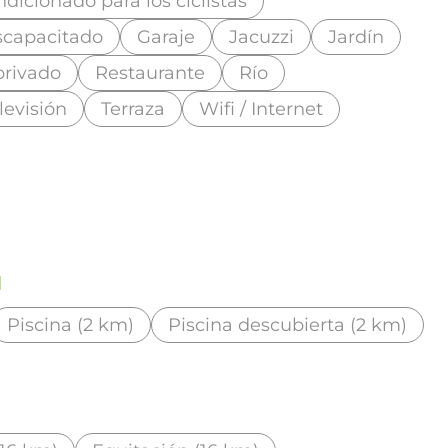
dicionado para los ciclistas
scapacitado
Garaje
Jacuzzi
Jardín
privado
Restaurante
Río
levisión
Terraza
Wifi / Internet
d
Piscina (2 km)
Piscina descubierta (2 km)