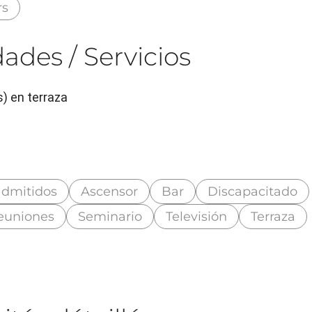
rs
ades / Servicios
s) en terraza
admitidos
Ascensor
Bar
Discapacitado
reuniones
Seminario
Televisión
Terraza