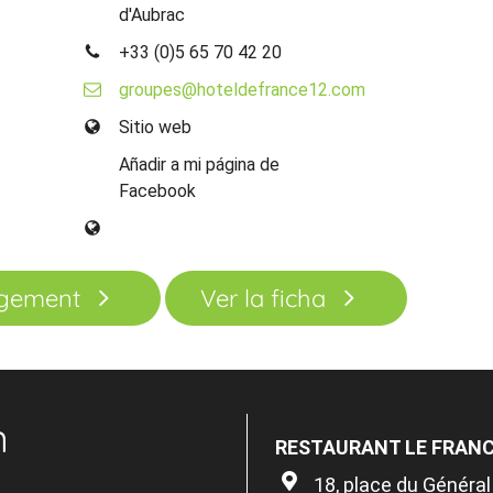
d'Aubrac
+33 (0)5 65 70 42 20
groupes@hoteldefrance12.com
Sitio web
Añadir a mi página de
Facebook
rgement
Ver la ficha
n
RESTAURANT LE FRAN
18, place du Général