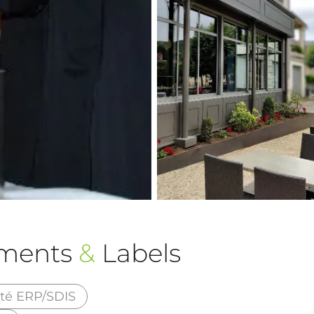
ements
&
Labels
té ERP/SDIS