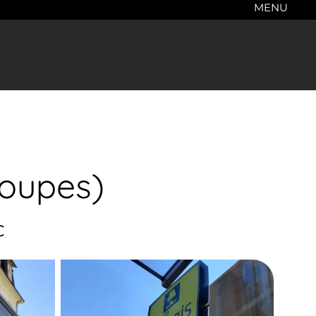
MENU
roupes)
c