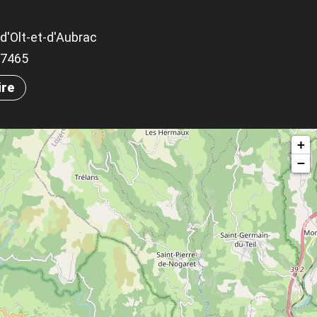
d'Olt-et-d'Aubrac
.97465
ire
+
−