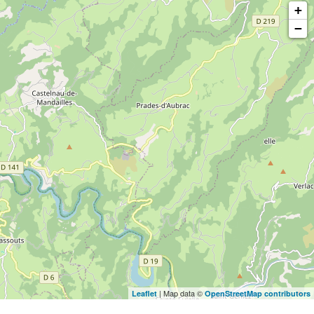
+
−
| Map data ©
Leaflet
OpenStreetMap contributors