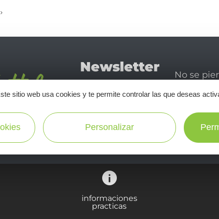
Newsletter
No se pie
Tourismo
newsletter
ste sitio web usa cookies y te permite controlar las que deseas activ
disfrutar 
en Aveyron
okies
Personalizar
Perm
¡SUSCRÍBASE A NUESTRO NEWSLETTER AQUÍ!
informaciones
practicas