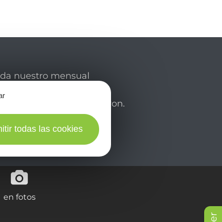
rda nuestro mensual
 y déjese inspirar para
ar
de su estancia en el Aveyron.
itir todas las cookies
en fotos