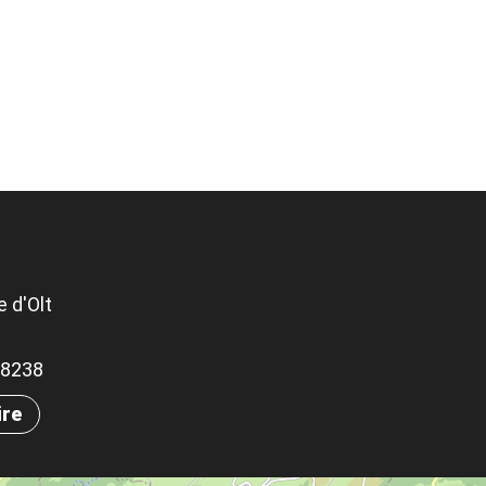
 d'Olt
.78238
ire