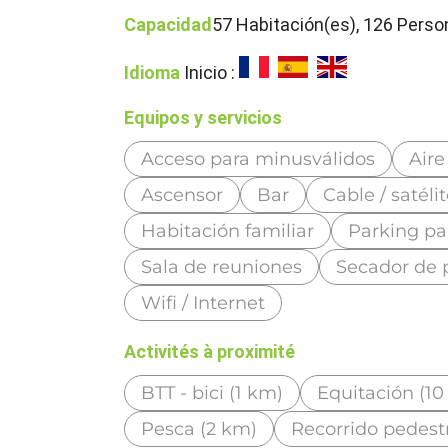
Capacidad
57 Habitación(es), 126 Perso
Idioma
Inicio :
Equipos y servicios
Acceso para minusválidos
Aire
Ascensor
Bar
Cable / satéli
Habitación familiar
Parking pa
Sala de reuniones
Secador de 
Wifi / Internet
Activités à proximité
BTT - bici (1 km)
Equitación (10
Pesca (2 km)
Recorrido pedest