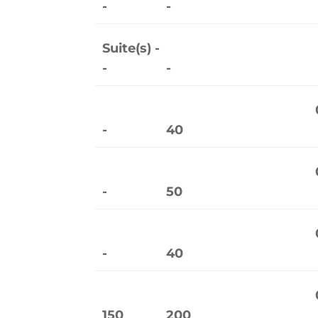
-
-
Suite(s) -
-
-
-
40
-
50
-
40
150
200