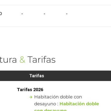
0
-
-
-
tura
&
Tarifas
Tarifas
Tarifas 2026
Habitación doble con
desayuno :
Habitación doble
con desayuno