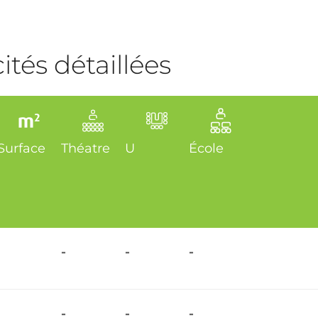
tés détaillées
Surface
Théatre
U
École
-
-
-
-
-
-