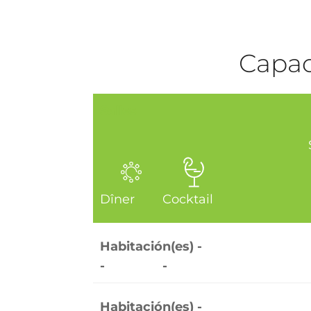
Capaci
Salles
Dîner
Cocktail
Habitación(es) -
-
-
Habitación(es) -