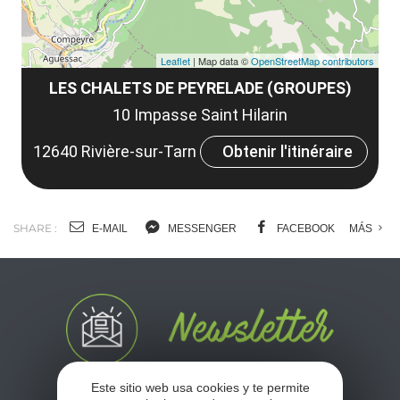
Leaflet
| Map data ©
OpenStreetMap contributors
LES CHALETS DE PEYRELADE (GROUPES)
10 Impasse Saint Hilarin
12640 Rivière-sur-Tarn
Obtenir l'itinéraire
SHARE :
E-MAIL
MESSENGER
FACEBOOK
MÁS
Este sitio web usa cookies y te permite
No se pierda nuestro