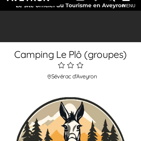
Le site officiel du Tourisme en Aveyron
MENU
Camping Le Plô (groupes)
3
étoiles
Sévérac d'Aveyron