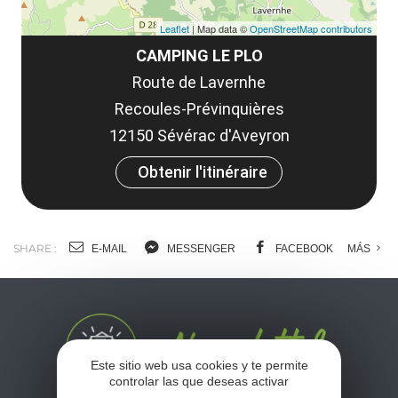
Leaflet
| Map data ©
OpenStreetMap contributors
CAMPING LE PLO
Route de Lavernhe
Recoules-Prévinquières
12150 Sévérac d'Aveyron
Obtenir l'itinéraire
SHARE :
E-MAIL
MESSENGER
FACEBOOK
MÁS
Este sitio web usa cookies y te permite
controlar las que deseas activar