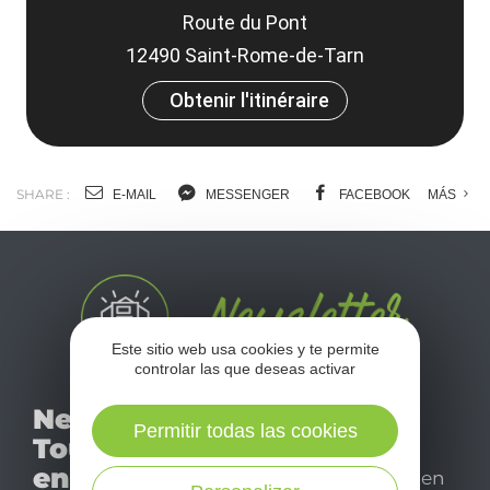
Route du Pont
12490 Saint-Rome-de-Tarn
Obtenir l'itinéraire
SHARE :
E-MAIL
MESSENGER
FACEBOOK
MÁS
Este sitio web usa cookies y te permite
controlar las que deseas activar
No se pierda nuestro
Newsletter
mensual newsletter y
Permitir todas las cookies
Tourismo
déjese inspirar para
en Aveyron
disfrutar de su estancia en