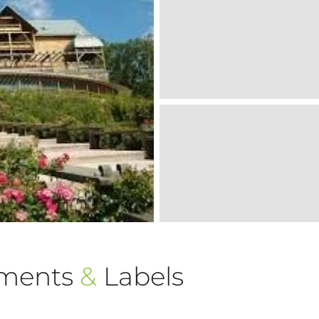
ements
&
Labels