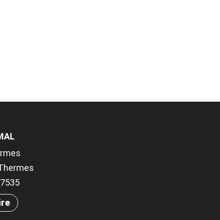
MAL
ermes
-Thermes
.27535
ire