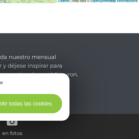
| Map data ©
Leaflet
OpenStreetMap contributors
rda nuestro mensual
 y déjese inspirar para
de su estancia en el Aveyron.
ar
itir todas las cookies
en fotos