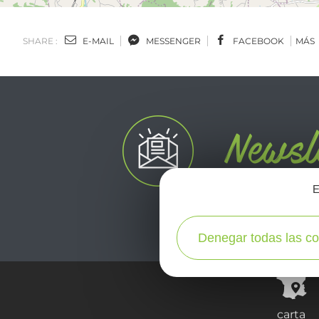
SHARE :
E-MAIL
MESSENGER
FACEBOOK
MÁS
E
Denegar todas las co
carta