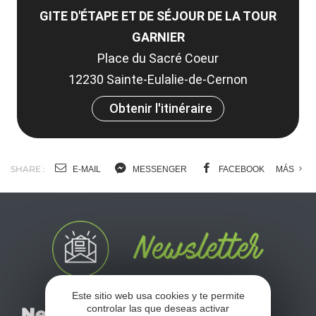
GITE D'ÉTAPE ET DE SÉJOUR DE LA TOUR
GARNIER
Place du Sacré Coeur
12230 Sainte-Eulalie-de-Cernon
Obtenir l'itinéraire
SHARE :
E-MAIL
MESSENGER
FACEBOOK
MÁS
Este sitio web usa cookies y te permite
No se pierda nuestro
controlar las que deseas activar
Newsletter