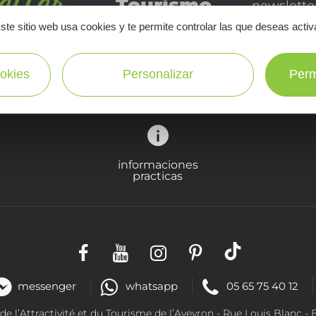
Tourismo
newsletter
disfrutar 
ste sitio web usa cookies y te permite controlar las que deseas activ
en Aveyron
¡SUSCRÍBASE A NUESTRO NEWSLETTER AQUÍ!
okies
Personalizar
Perm
informaciones
practicas
messenger
whatsapp
05 65 75 40 12
 l’Attractivité et du Tourisme de l’Aveyron - R
ue Louis Blanc
- 