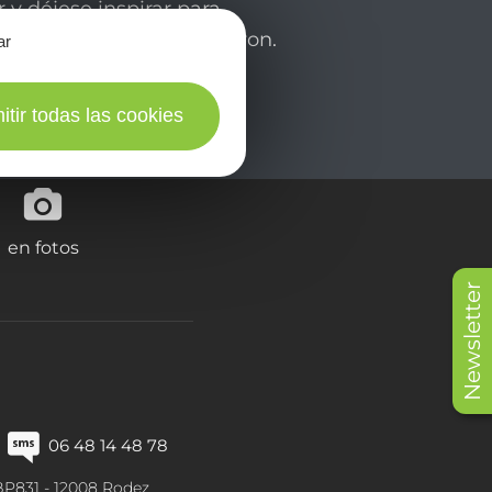
 y déjese inspirar para
de su estancia en el Aveyron.
ar
itir todas las cookies
en fotos
Newsletter
06 48 14 48 78
BP831 -
12008
Rodez