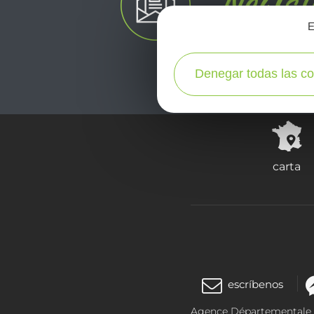
E
Denegar todas las co
carta
escríbenos
Agence Départementale de