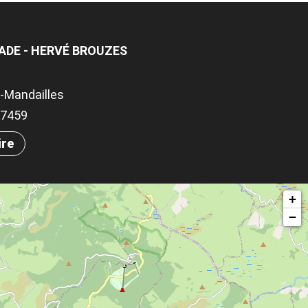
RADE - HERVÉ BROUZES
-Mandailles
.87459
ire
+
−