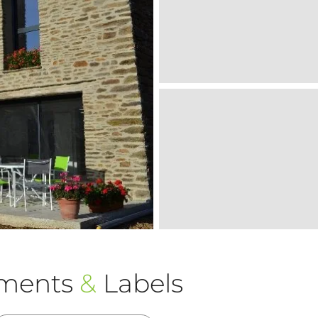
ements
&
Labels