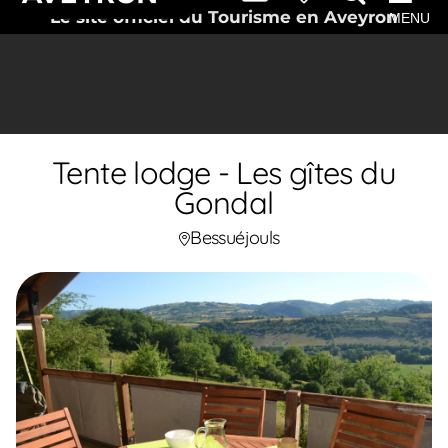
Le site officiel du Tourisme en Aveyron
MENU
Tente lodge - Les gîtes du
Gondal
Bessuéjouls