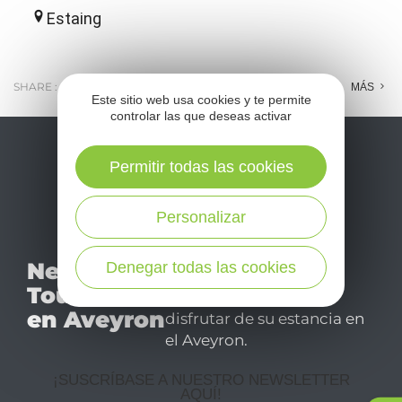
Estaing
SHARE :
E-MAIL
MESSENGER
FACEBOOK
MÁS
Este sitio web usa cookies y te permite
controlar las que deseas activar
Permitir todas las cookies
Personalizar
No se pierda nuestro
Newsletter
Denegar todas las cookies
mensual newsletter y
Tourismo
déjese inspirar para
en Aveyron
disfrutar de su estancia en
el Aveyron.
¡SUSCRÍBASE A NUESTRO NEWSLETTER
AQUÍ!