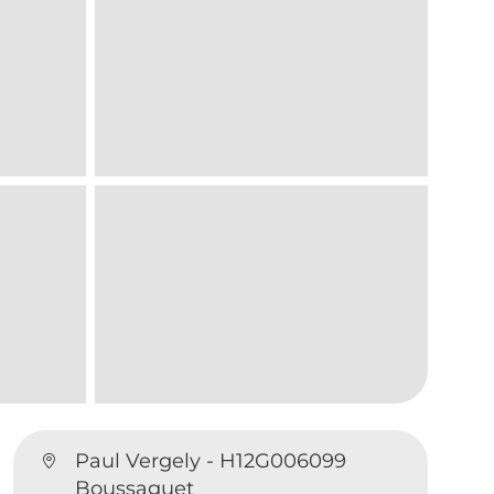
Paul Vergely - H12G006099
Boussaguet