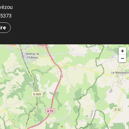
vézou
.95373
ire
+
−