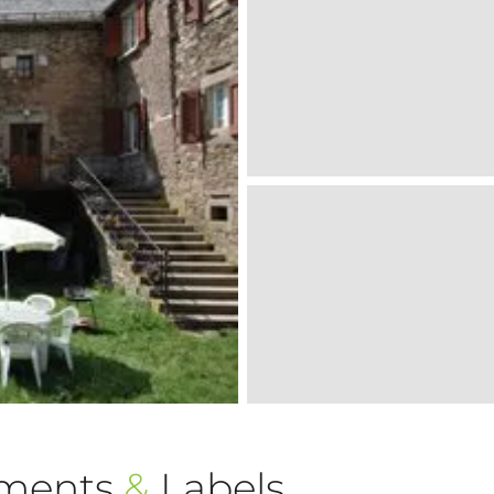
ements
&
Labels