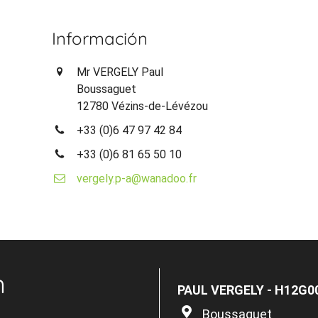
Información
Mr VERGELY Paul
Boussaguet
12780 Vézins-de-Lévézou
+33 (0)6 47 97 42 84
+33 (0)6 81 65 50 10
vergely.p-a@wanadoo.fr
n
PAUL VERGELY - H12G0
Boussaguet