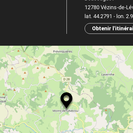
12780 Vézins-de-Lé
lat. 44.2791 - lon. 2
Obtenir l'itinéra