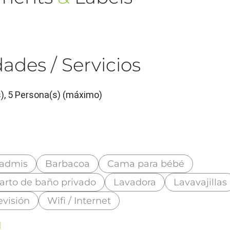
ades / Servicios
s), 5 Persona(s) (máximo)
 admis
Barbacoa
Cama para bébé
arto de baño privado
Lavadora
Lavavajillas
evisión
Wifi / Internet
d