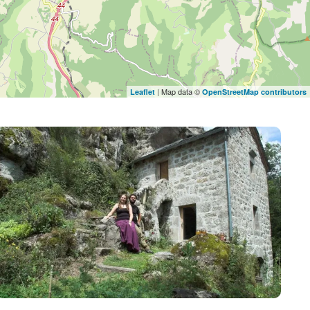
| Map data ©
Leaflet
OpenStreetMap contributors