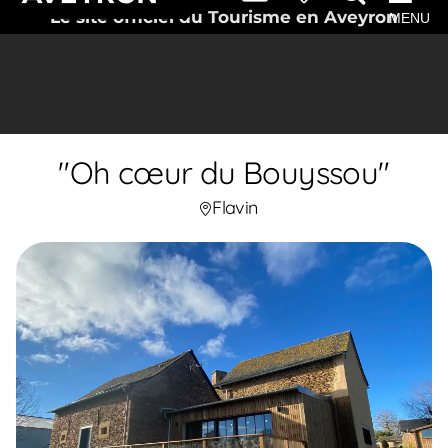
Le site officiel du Tourisme en Aveyron
MENU
"Oh cœur du Bouyssou"
Flavin