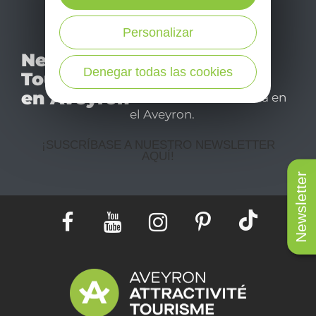
Personalizar
No se pierda nuestro
Newsletter
mensual newsletter y
Denegar todas las cookies
Tourismo
déjese inspirar para
en Aveyron
disfrutar de su estancia en
el Aveyron.
¡SUSCRÍBASE A NUESTRO NEWSLETTER
AQUÍ!
Newsletter