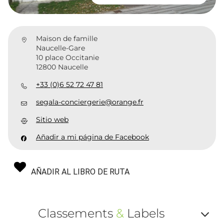
Maison de famille
Naucelle-Gare
10 place Occitanie
12800 Naucelle
+33 (0)6 52 72 47 81
segala-conciergerie@orange.fr
Sitio web
Añadir a mi página de Facebook
AÑADIR AL LIBRO DE RUTA
Classements
&
Labels