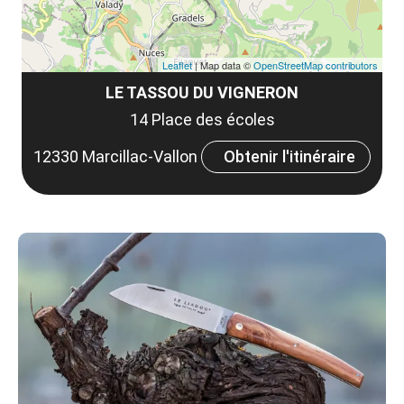
Leaflet
| Map data ©
OpenStreetMap contributors
LE TASSOU DU VIGNERON
14 Place des écoles
12330 Marcillac-Vallon
Obtenir l'itinéraire