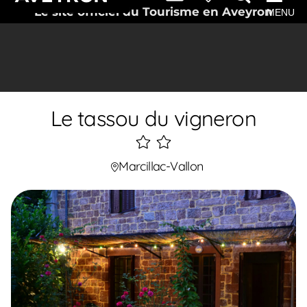
Le site officiel du Tourisme en Aveyron
MENU
Le tassou du vigneron
2
étoiles
Marcillac-Vallon