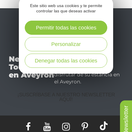
Este sitio web usa cookies y te permite
controlar las que deseas activar
Permitir todas las cookies
Personalizar
No se pierda nuestro
Newsletter
mensual newsletter y
Denegar todas las cookies
Tourismo
déjese inspirar para
en Aveyron
disfrutar de su estancia en
el Aveyron.
¡SUSCRÍBASE A NUESTRO NEWSLETTER
AQUÍ!
Newsletter