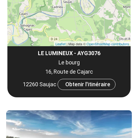
co
tar
Leaflet
| Map data ©
OpenStreetMap contributors
LE LUMINEUX - AYG3076
Le bourg
16, Route de Cajarc
12260 Saujac
Obtenir l'itinéraire