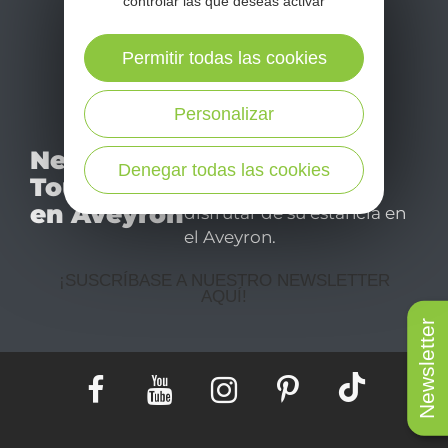
controlar las que deseas activar
Permitir todas las cookies
Personalizar
No se pierda nuestro
Newsletter
mensual newsletter y
Denegar todas las cookies
Tourismo
déjese inspirar para
en Aveyron
disfrutar de su estancia en
el Aveyron.
¡SUSCRÍBASE A NUESTRO NEWSLETTER
AQUÍ!
Newsletter