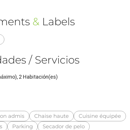
ements
&
Labels
ades / Servicios
máximo), 2 Habitación(es)
on admis
Chaise haute
Cuisine équipée
s
Parking
Secador de pelo