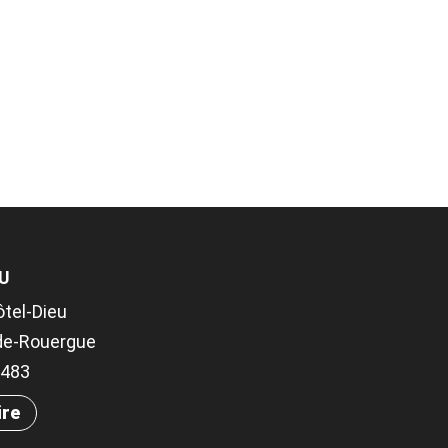
EU
ôtel-Dieu
-de-Rouergue
03483
ire