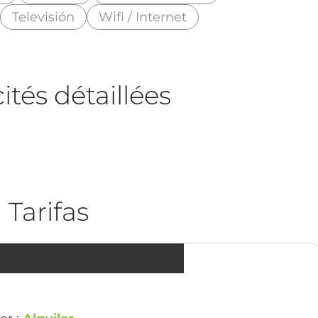
Televisión
Wifi / Internet
tés détaillées
Tarifas