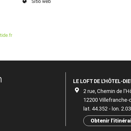
Sitio web
ide.fr
n
LE LOFT DE L'HÔTEL-DI
2 rue, Chemin de l'H
12200 Villefranche
lat. 44.352 - lon. 2.
Obtenir l'itinéra