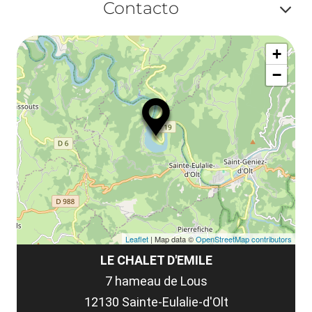
ma
Contacto
ou
le
Af
ma
la
+
ou
le
−
ma
la
le
co
Leaflet
| Map data ©
OpenStreetMap contributors
LE CHALET D'EMILE
7 hameau de Lous
12130 Sainte-Eulalie-d'Olt