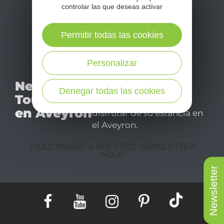
controlar las que deseas activar
Permitir todas las cookies
Personalizar
No se pierda nuestro
Newsletter
mensual newsletter y
Denegar todas las cookies
Tourismo
déjese inspirar para
en Aveyron
disfrutar de su estancia en
el Aveyron.
¡SUSCRÍBASE A NUESTRO NEWSLETTER
AQUÍ!
Newsletter