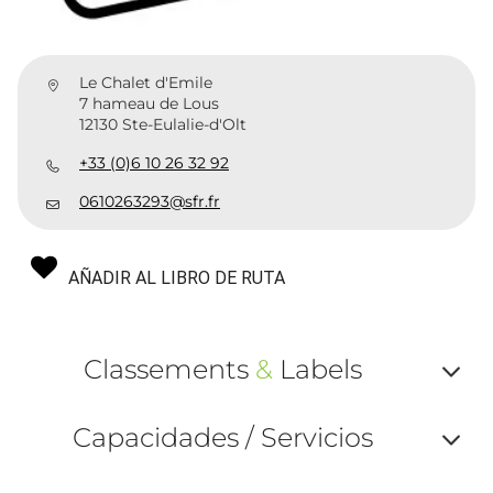
Le Chalet d'Emile
7 hameau de Lous
12130 Ste-Eulalie-d'Olt
+33 (0)6 10 26 32 92
0610263293@sfr.fr
AÑADIR AL LIBRO DE RUTA
Classements
&
Labels
Af
Capacidades / Servicios
ou
Af