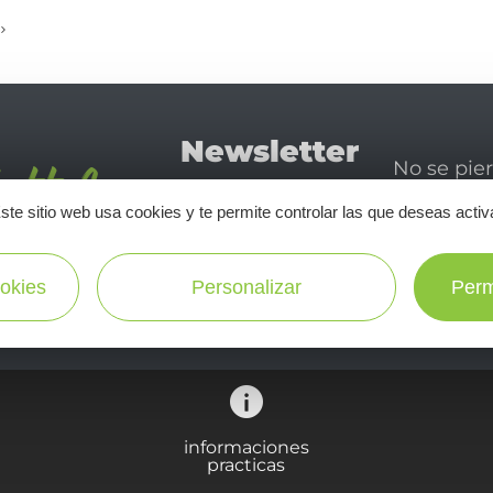
Newsletter
No se pie
Tourismo
newsletter
ste sitio web usa cookies y te permite controlar las que deseas activ
disfrutar 
en Aveyron
okies
Personalizar
Perm
¡SUSCRÍBASE A NUESTRO NEWSLETTER AQUÍ!
informaciones
practicas