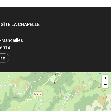
 GÎTE LA CHAPELLE
-Mandailles
.86014
ire
+
−