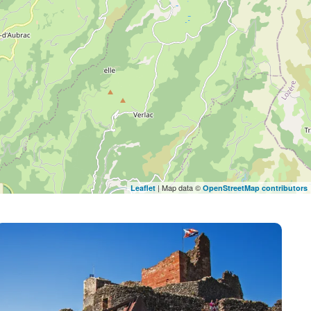
| Map data ©
Leaflet
OpenStreetMap contributors