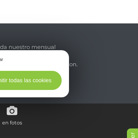
rda nuestro mensual
 y déjese inspirar para
ar
de su estancia en el Aveyron.
itir todas las cookies
en fotos