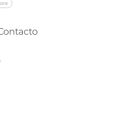
stre
Contacto
e