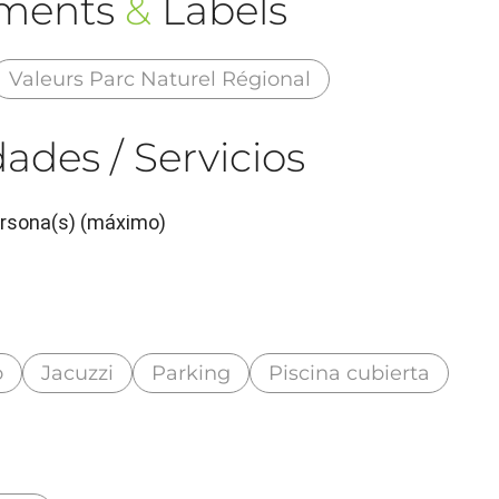
ements
&
Labels
Valeurs Parc Naturel Régional
ades / Servicios
ersona(s) (máximo)
o
Jacuzzi
Parking
Piscina cubierta