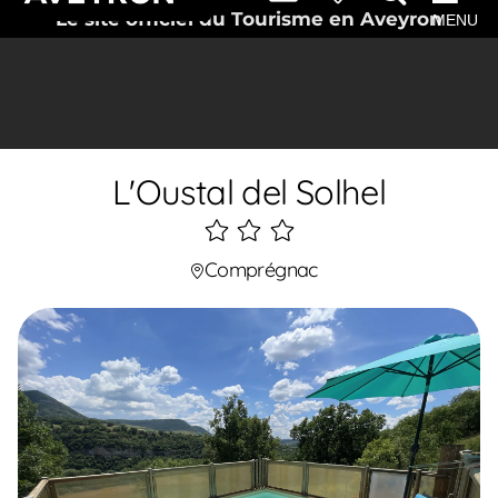
Le site officiel du Tourisme en Aveyron
MENU
L'Oustal del Solhel
3
étoiles
Comprégnac