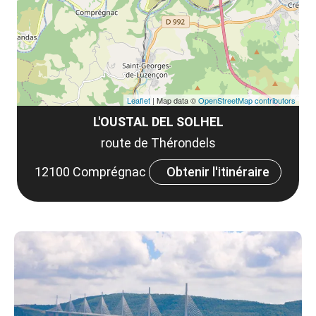
co
tar
Leaflet
| Map data ©
OpenStreetMap contributors
L'OUSTAL DEL SOLHEL
route de Thérondels
12100 Comprégnac
Obtenir l'itinéraire