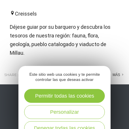
Creissels
Déjese guiar por su barquero y descubra los
tesoros de nuestra región: fauna, flora,
geología, pueblo catalogado y viaducto de
Millau.
Este sitio web usa cookies y te permite
SHARE :
E-MAIL
MESSENGER
FACEBOOK
MÁS
controlar las que deseas activar
Permitir todas las cookies
Personalizar
Denegar todas las cookies
No se pierda nuestro