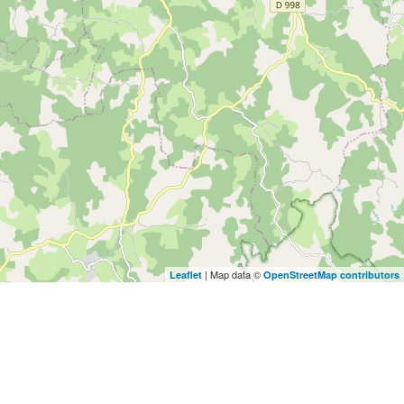
| Map data ©
Leaflet
OpenStreetMap contributors