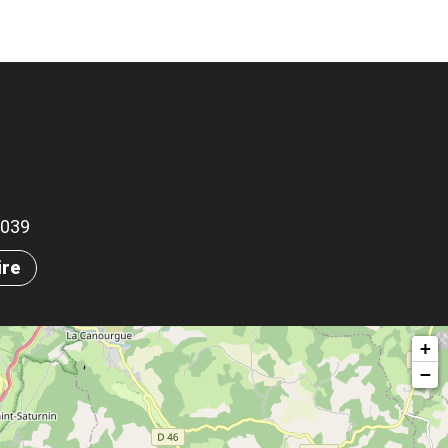
.1039
ire
+
−