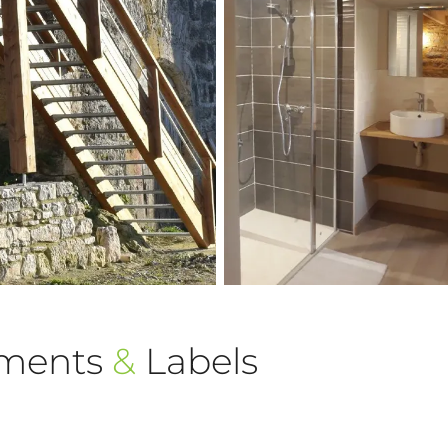
ements
&
Labels