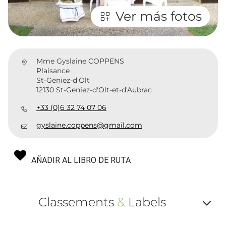
Ver más fotos
Mme Gyslaine COPPENS
Plaisance
St-Geniez-d'Olt
12130 St-Geniez-d'Olt-et-d'Aubrac
+33 (0)6 32 74 07 06
gyslaine.coppens@gmail.com
AÑADIR AL LIBRO DE RUTA
Classements
&
Labels
Af