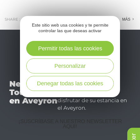
SHARE :
E-MAIL
MESSENGER
FACEBOOK
MÁS
Este sitio web usa cookies y te permite
controlar las que deseas activar
Permitir todas las cookies
Personalizar
No se pierda nuestro
Newsletter
Denegar todas las cookies
mensual newsletter y
Tourismo
déjese inspirar para
en Aveyron
disfrutar de su estancia en
el Aveyron.
¡SUSCRÍBASE A NUESTRO NEWSLETTER
AQUÍ!