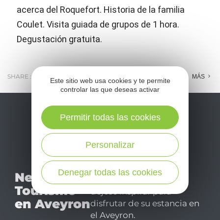
acerca del Roquefort. Historia de la familia
Coulet. Visita guiada de grupos de 1 hora.
Degustación gratuita.
SHARE :
E-MAIL
MESSENGER
FACEBOOK
MÁS
Este sitio web usa cookies y te permite
controlar las que deseas activar
Permitir todas las cookies
Personalizar
No se pierda nuestro
Denegar todas las cookies
Newsletter
mensual newsletter y
Tourismo
déjese inspirar para
en Aveyron
disfrutar de su estancia en
el Aveyron.