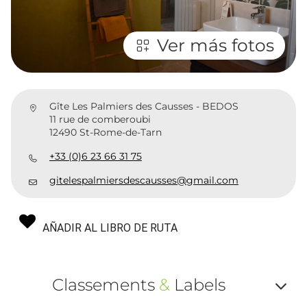
Ver más fotos
Gîte Les Palmiers des Causses - BEDOS
11 rue de comberoubi
12490 St-Rome-de-Tarn
+33 (0)6 23 66 31 75
gitelespalmiersdescausses@gmail.com
AÑADIR AL LIBRO DE RUTA
Classements
&
Labels