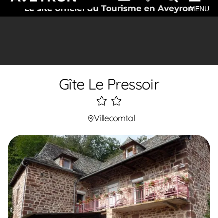
Le site officiel du Tourisme en Aveyron
MENU
Gîte Le Pressoir
2
étoiles
Villecomtal