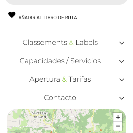
AÑADIR AL LIBRO DE RUTA
Classements
&
Labels
Af
Capacidades / Servicios
ou
Af
ma
Apertura
&
Tarifas
ou
le
Af
ma
Contacto
la
ou
le
Af
ma
la
+
ou
le
−
ma