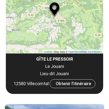
ou
le
et
co
tar
Leaflet
| Map data ©
OpenStreetMap contributors
GÎTE LE PRESSOIR
Le Jouani
Lieu-dit Jouani
12580 Villecomtal
Obtenir l'itinéraire