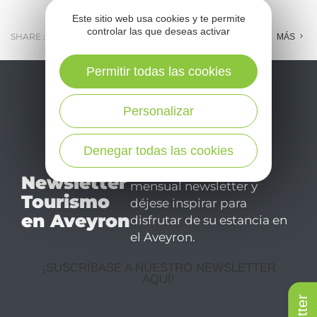
Este sitio web usa cookies y te permite
controlar las que deseas activar
SHARE :
E-MAIL
MESSENGER
FACEBOOK
MÁS
Permitir todas las cookies
Personalizar
Denegar todas las cookies
No se pierda nuestro
Newsletter
mensual newsletter y
Tourismo
déjese inspirar para
en Aveyron
disfrutar de su estancia en
el Aveyron.
¡SUSCRÍBASE A NUESTRO NEWSLETTER
AQUÍ!