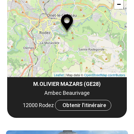
le
−
ma
la
le
co
Leaflet
| Map data ©
OpenStreetMap contributors
M.OLIVIER MAZARS (GE28)
Ambec Beaurivage
12000 Rodez
Obtenir l'itinéraire