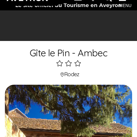
Le site officiel du Tourisme en Aveyron
MENU
Gîte le Pin - Ambec
3
étoiles
Rodez