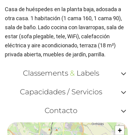
Casa de huéspedes en la planta baja, adosada a
otra casa. 1 habitación (1 cama 160, 1 cama 90),
sala de baño. Lado cocina con lavarropas, sala de
estar (sofa plegable, tele, WiFi), calefacción
eléctrica y aire acondicionado, terraza (18 m²)
privada abierta, muebles de jardín, parrilla.
Classements
&
Labels
Af
Capacidades / Servicios
ou
Af
ma
Contacto
ou
le
Af
ma
la
+
ou