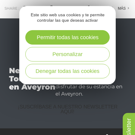
SHARE :
E-MAIL
MESSENGER
FACEBOOK
MÁS
Este sitio web usa cookies y te permite
controlar las que deseas activar
Permitir todas las cookies
Personalizar
No se pierda nuestro
Newsletter
Denegar todas las cookies
mensual newsletter y
Tourismo
déjese inspirar para
en Aveyron
disfrutar de su estancia en
el Aveyron.
¡SUSCRÍBASE A NUESTRO NEWSLETTER
AQUÍ!
Newsletter