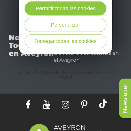
Permitir todas las cookies
Personalizar
No se pierda nuestro
Newsletter
mensual newsletter y
Denegar todas las cookies
Tourismo
déjese inspirar para
en Aveyron
disfrutar de su estancia en
el Aveyron.
¡SUSCRÍBASE A NUESTRO NEWSLETTER
AQUÍ!
Newsletter