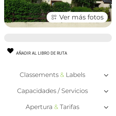
Ver más fotos
AÑADIR AL LIBRO DE RUTA
Classements
&
Labels
Af
Capacidades / Servicios
ou
Af
ma
Apertura
&
Tarifas
ou
le