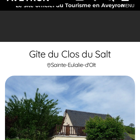
Le site officiel du Tourisme en Aveyron
MENU
Gîte du Clos du Salt
Sainte-Eulalie-d'Olt