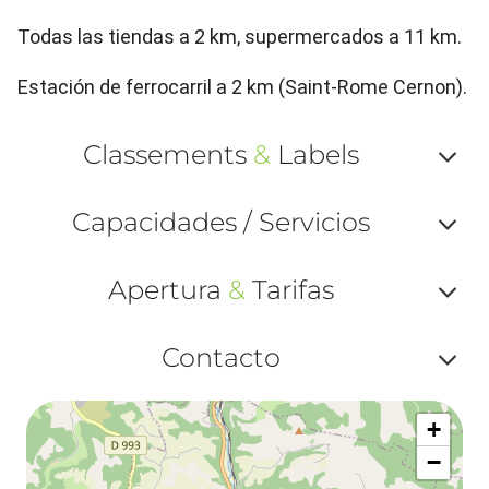
Todas las tiendas a 2 km, supermercados a 11 km.
Estación de ferrocarril a 2 km (Saint-Rome Cernon).
Classements
&
Labels
Af
Capacidades / Servicios
ou
Af
ma
Apertura
&
Tarifas
ou
le
Af
ma
Contacto
la
ou
le
Af
ma
la
+
ou
le
−
ma