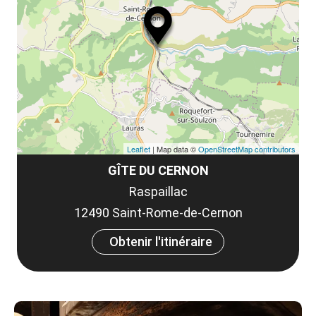
ou
le
et
co
tar
Leaflet
| Map data ©
OpenStreetMap contributors
GÎTE DU CERNON
Raspaillac
12490 Saint-Rome-de-Cernon
Obtenir l'itinéraire