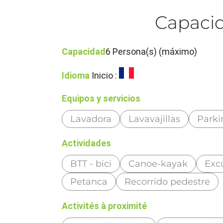
Capacid
Capacidad
6 Persona(s) (máximo)
Idioma
Inicio :
Equipos y servicios
Lavadora
Lavavajillas
Parki
Actividades
BTT - bici
Canoe-kayak
Exc
Petanca
Recorrido pedestre
Activités à proximité