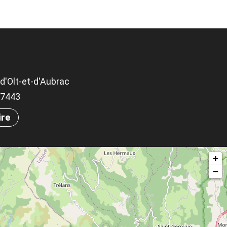
d'Olt-et-d'Aubrac
.97443
ire
+
−