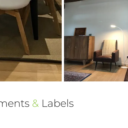
ements
&
Labels