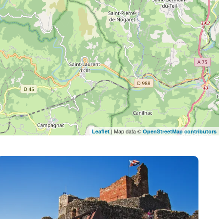
| Map data ©
Leaflet
OpenStreetMap contributors