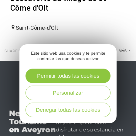
Côme d'Olt
Saint-Côme-d'Olt
SHARE :
E-MAIL
MESSENGER
FACEBOOK
MÁS
Este sitio web usa cookies y te permite
controlar las que deseas activar
Permitir todas las cookies
Personalizar
No se pierda nuestro
Denegar todas las cookies
Newsletter
mensual newsletter y
Tourismo
déjese inspirar para
en Aveyron
disfrutar de su estancia en