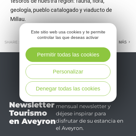
tesoros de nuestra región: fauna, flora,
geología, pueblo catalogado y viaducto de
Millau.
Este sitio web usa cookies y te permite
controlar las que deseas activar
SHARE :
E-MAIL
MESSENGER
FACEBOOK
MÁS
Permitir todas las cookies
Personalizar
Denegar todas las cookies
No se pierda nuestro
Newsletter
mensual newsletter y
Tourismo
déjese inspirar para
en Aveyron
disfrutar de su estancia en
el Aveyron.