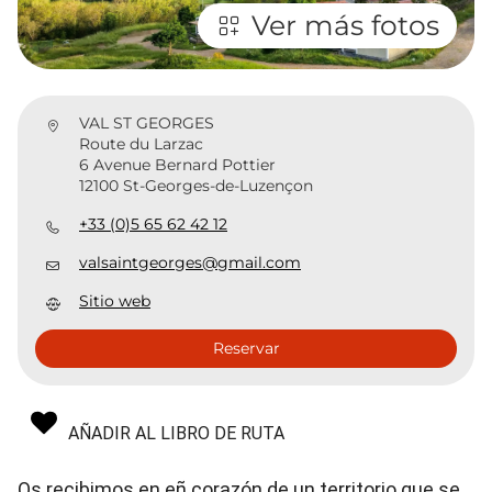
Ver más fotos
VAL ST GEORGES
Route du Larzac
6 Avenue Bernard Pottier
12100 St-Georges-de-Luzençon
+33 (0)5 65 62 42 12
valsaintgeorges@gmail.com
Sitio web
Reservar
AÑADIR AL LIBRO DE RUTA
Os recibimos en eñ corazón de un territorio que se