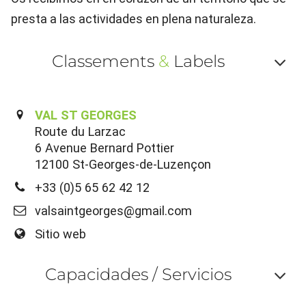
presta a las actividades en plena naturaleza.
Classements
&
Labels
Af
ou
VAL ST GEORGES
Route du Larzac
ma
6 Avenue Bernard Pottier
le
12100 St-Georges-de-Luzençon
la
+33 (0)5 65 62 42 12
valsaintgeorges@gmail.com
Sitio web
Capacidades / Servicios
Af