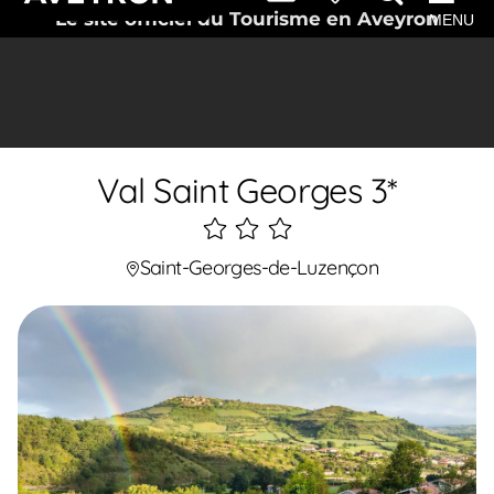
Le site officiel du Tourisme en Aveyron
MENU
Val Saint Georges 3*
3
étoiles
Saint-Georges-de-Luzençon