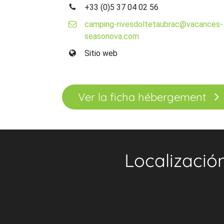
+33 (0)5 37 04 02 56
camping-rivesdoltetaubrac@vacances-
seasonova.com
Sitio web
Ver la ficha hébergement
Localizació