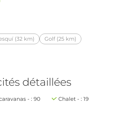
d
esquí (32 km)
Golf (25 km)
tés détaillées
aravanas - : 90
Chalet - : 19