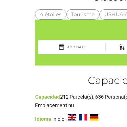
4 étoiles
Tourisme
USHUAÏA
Capacid
Capacidad
212 Parcela(s), 636 Persona(s
Emplacement nu
Idioma
Inicio :