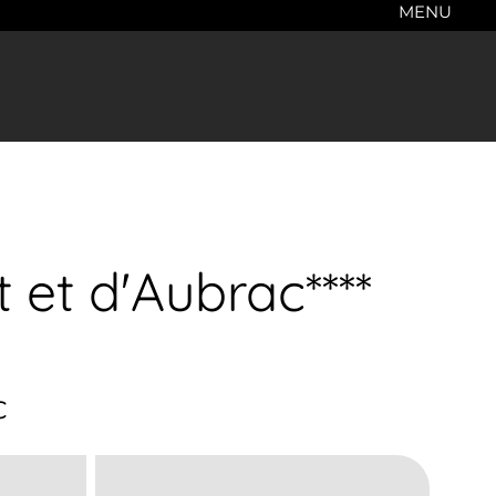
MENU
et d'Aubrac****
c