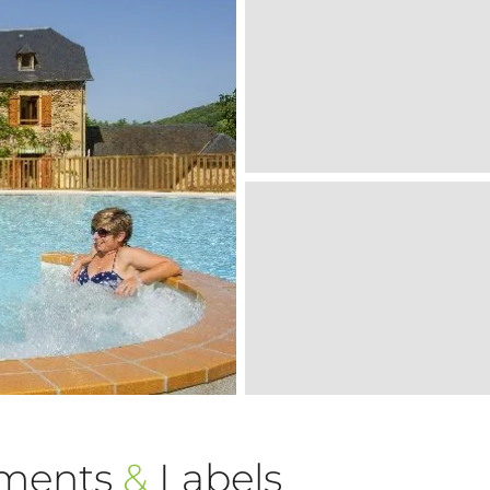
ements
&
Labels