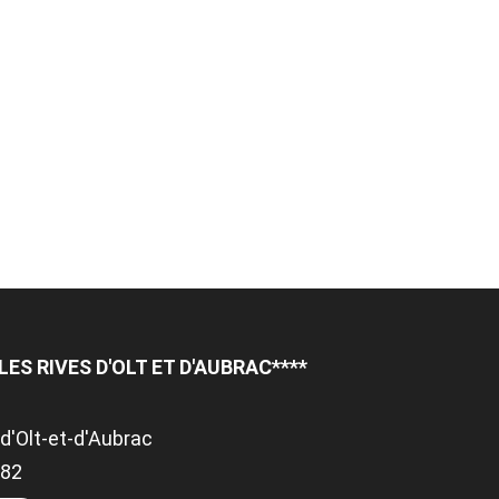
S RIVES D'OLT ET D'AUBRAC****
e
d'Olt-et-d'Aubrac
982