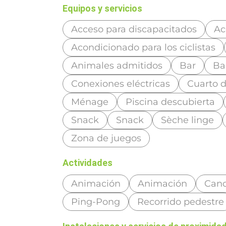
Equipos y servicios
Acceso para discapacitados
Ac
Acondicionado para los ciclistas
Animales admitidos
Bar
Ba
Conexiones eléctricas
Cuarto 
Ménage
Piscina descubierta
Snack
Snack
Sèche linge
Zona de juegos
Actividades
Animación
Animación
Can
Ping-Pong
Recorrido pedestre